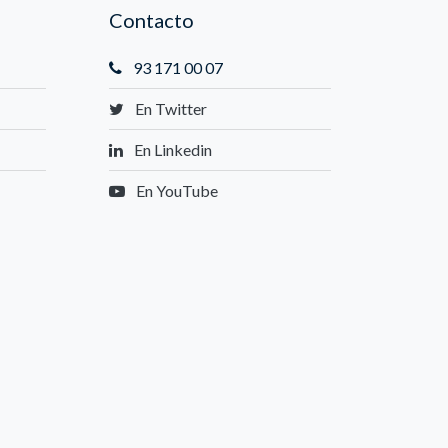
Contacto
93 171 00 07
En Twitter
En Linkedin
En YouTube