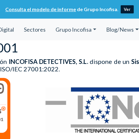
Consulta el modelo de informe
de Grupo Incofisa
.
Ver
Digital
Sectores
Grupo Incofisa
Blog/News
7001
ión
INCOFISA DETECTIVES, S.L.
dispone de un
Si
ISO/IEC 27001:2022
.