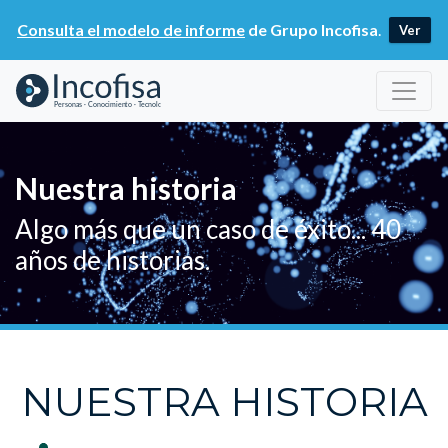
Consulta el modelo de informe
de Grupo Incofisa
.
Ver
Nuestra historia
Algo más que un caso de éxito... 40
años de historias.
NUESTRA HISTORIA