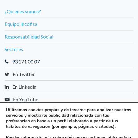
¿Quiénes somos?
Equipo Incofisa
Responsabilidad Social
Sectores
93 171 00 07
En Twitter
En Linkedin
En YouTube
Miembros de
Utilizamos cookies propias y de terceros para analizar nuestros
servicios y mostrarte publicidad relacionada con tus
preferencias en base a un perfil elaborado a partir de tus
hábitos de navegación (por ejemplo, páginas visitadas).
Puedes informarte más sobre qué cookies estamos utilizando o